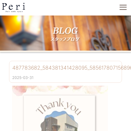
487783682_584381341428095_58561780715689
2025-03-31