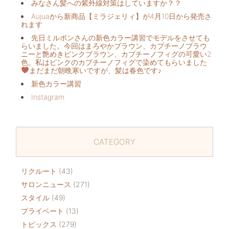
みなさん髪への紫外線対策はしていますか？？
Aujuaから新商品【ミラジェリィ】が4月10日から発売さ
れます
先日ミルボンさんの新色カラー講習でモデルをさせても
らいました。今回はまろやかブラウン、カプチーノブラウ
ニーと艶めきピンクブラウン、カプチーノフィグの可愛い2
色。私はピンクのカプチーノフィグで染めてもらいました
まだまだ朝晩寒いですが、髪は春色です♪
新色カラー講習
Instagram
CATEGORY
リクルート
(43)
サロンニュース
(271)
スタイル
(49)
プライベート
(13)
トピックス
(279)