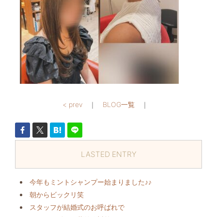
< prev
｜
BLOG一覧
｜
LASTED ENTRY
今年もミントシャンプー始まりました♪♪
朝からビックリ️笑
スタッフが結婚式のお呼ばれで