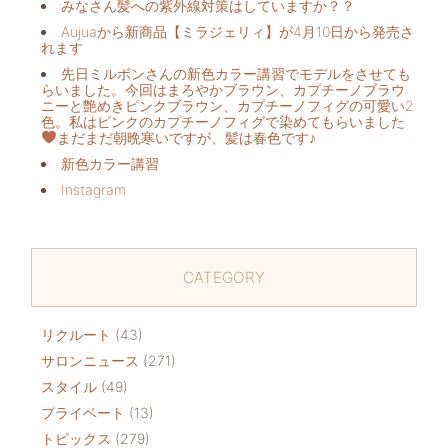
みなさん髪への紫外線対策はしていますか？？
Aujuaから新商品【ミラジェリィ】が4月10日から発売さ
れます
先日ミルボンさんの新色カラー講習でモデルをさせても
らいました。今回はまろやかブラウン、カプチーノブラウ
ニーと艶めきピンクブラウン、カプチーノフィグの可愛い2
色。私はピンクのカプチーノフィグで染めてもらいました
まだまだ朝晩寒いですが、髪は春色です♪
新色カラー講習
Instagram
CATEGORY
リクルート
(43)
サロンニュース
(271)
スタイル
(49)
プライベート
(13)
トピックス
(279)