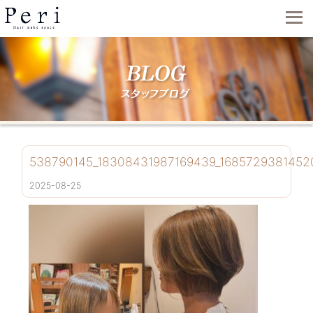
538790145_18308431987169439_1685729381452
2025-08-25