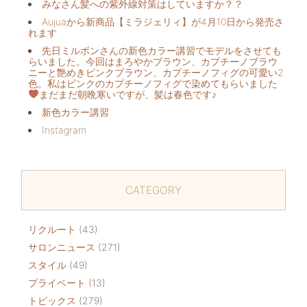
みなさん髪への紫外線対策はしていますか？？
Aujuaから新商品【ミラジェリィ】が4月10日から発売さ
れます
先日ミルボンさんの新色カラー講習でモデルをさせても
らいました。今回はまろやかブラウン、カプチーノブラウ
ニーと艶めきピンクブラウン、カプチーノフィグの可愛い2
色。私はピンクのカプチーノフィグで染めてもらいました
まだまだ朝晩寒いですが、髪は春色です♪
新色カラー講習
Instagram
CATEGORY
リクルート
(43)
サロンニュース
(271)
スタイル
(49)
プライベート
(13)
トピックス
(279)