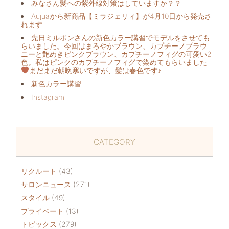
みなさん髪への紫外線対策はしていますか？？
Aujuaから新商品【ミラジェリィ】が4月10日から発売さ
れます
先日ミルボンさんの新色カラー講習でモデルをさせても
らいました。今回はまろやかブラウン、カプチーノブラウ
ニーと艶めきピンクブラウン、カプチーノフィグの可愛い2
色。私はピンクのカプチーノフィグで染めてもらいました
まだまだ朝晩寒いですが、髪は春色です♪
新色カラー講習
Instagram
CATEGORY
リクルート
(43)
サロンニュース
(271)
スタイル
(49)
プライベート
(13)
トピックス
(279)