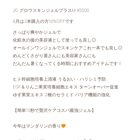
⁡JC グロウスキンジェルプラスM ¥5500
6月は3本購入の方10%OFFです️
さっぱり爽やかジェルで
化粧水の後の美容液として使っても良し◎
オールインワンジェルでスキンケアこれ一本でも良し◎️
めんどくさがり屋さんにも美容家さんにも
だんだん暑くなってくる時期におすすめアイテムです！
️ヒト幹細胞培養上清液 うるおい・ハリシミ予防️
️EGF＆りんご果実培養細胞エキス ターンオーバー促進
️ゆず果実エキス 2種のセラミド バリア機能の強化️
【簡単10秒で贅沢ケアコスパ最強ジェル】
今年はマンダリンの香り