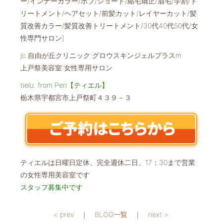
ー/インナーカラー/ボブ/ショート/縮毛矯正/眉毛/学割/ト
リートメント/ヘアセット/前髪カット/レイヤーカット/髪
質改善カラー/髪質改善トリートメント/30代40代50代/女
性専門サロン]
jc 自由が丘クリニック グロウスキンジェルプラスm
上戸祭美容室 女性専用サロン
tielu. from Peri【ティエル】
栃木県宇都宮市上戸祭町４３９－３
ティエルは日曜日定休、完全週休二日、17：30まで営業
の女性専用美容室です
スタッフ募集中です
< prev
｜
BLOG一覧
｜
next >