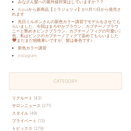
みなさん髪への紫外線対策はしていますか？？
Aujuaから新商品【ミラジェリィ】が4月10日から発売さ
れます
先日ミルボンさんの新色カラー講習でモデルをさせても
らいました。今回はまろやかブラウン、カプチーノブラウ
ニーと艶めきピンクブラウン、カプチーノフィグの可愛い2
色。私はピンクのカプチーノフィグで染めてもらいました
まだまだ朝晩寒いですが、髪は春色です♪
新色カラー講習
Instagram
CATEGORY
リクルート
(43)
サロンニュース
(271)
スタイル
(49)
プライベート
(13)
トピックス
(279)