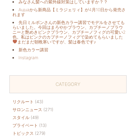
みなさん髪への紫外線対策はしていますか？？
Aujuaから新商品【ミラジェリィ】が4月10日から発売さ
れます
先日ミルボンさんの新色カラー講習でモデルをさせても
らいました。今回はまろやかブラウン、カプチーノブラウ
ニーと艶めきピンクブラウン、カプチーノフィグの可愛い2
色。私はピンクのカプチーノフィグで染めてもらいました
まだまだ朝晩寒いですが、髪は春色です♪
新色カラー講習
Instagram
CATEGORY
リクルート
(43)
サロンニュース
(271)
スタイル
(49)
プライベート
(13)
トピックス
(279)