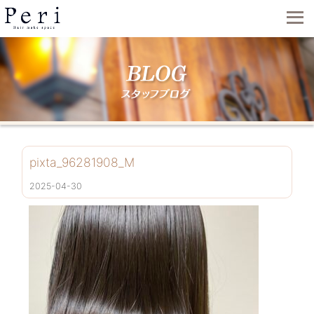
pixta_96281908_M
2025-04-30