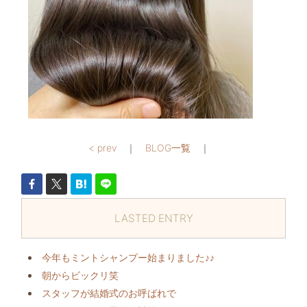
< prev
｜
BLOG一覧
｜
LASTED ENTRY
今年もミントシャンプー始まりました♪♪
朝からビックリ️笑
スタッフが結婚式のお呼ばれで