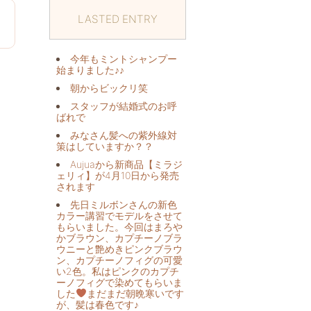
LASTED ENTRY
9
今年もミントシャンプー
始まりました♪♪
朝からビックリ️笑
スタッフが結婚式のお呼
ばれで
みなさん髪への紫外線対
策はしていますか？？
Aujuaから新商品【ミラジ
ェリィ】が4月10日から発売
されます
先日ミルボンさんの新色
カラー講習でモデルをさせて
もらいました。今回はまろや
かブラウン、カプチーノブラ
ウニーと艶めきピンクブラウ
ン、カプチーノフィグの可愛
い2色。私はピンクのカプチ
ーノフィグで染めてもらいま
した
まだまだ朝晩寒いです
が、髪は春色です♪